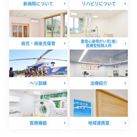
新病院について
リハビリについて
重度心身障がい児(者)
病児・病後児保育
医療型短期入所
ヘリ訓練
治療紹介
医療機器
地域連携室