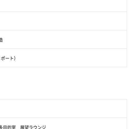
造
リポート）
多目的室 展望ラウンジ