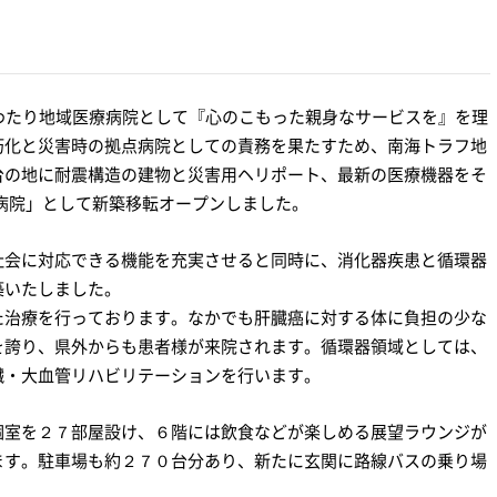
わたり地域医療病院として『心のこもった親身なサービスを』を理
朽化と災害時の拠点病院としての責務を果たすため、南海トラフ地
台の地に耐震構造の建物と災害用ヘリポート、最新の医療機器をそ
共立病院」として新築移転オープンしました。
社会に対応できる機能を充実させると同時に、消化器疾患と循環器
築いたしました。
た治療を行っております。なかでも肝臓癌に対する体に負担の少な
を誇り、県外からも患者様が来院されます。循環器領域としては、
臓・大血管リハビリテーションを行います。
個室を２７部屋設け、６階には飲食などが楽しめる展望ラウンジが
ます。駐車場も約２７０台分あり、新たに玄関に路線バスの乗り場