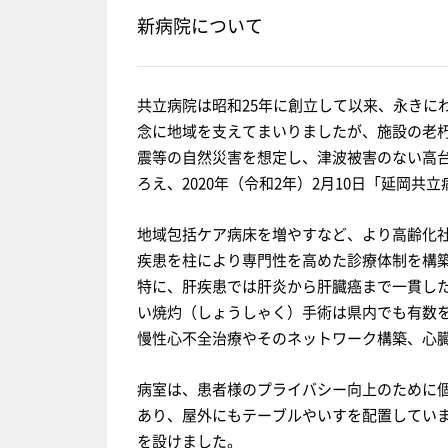
新病院について
共立病院は昭和25年に創立して以来、永きに
念に地域を支えてまいりましたが、施設の老
震等の自然災害を想定し、津波被害のない高
ろえ、2020年（令和2年）2月10日「延岡
地域包括ケア病床を増やすなど、より高齢化
疾患を柱により専門性を高めた診療体制を構
特に、肝疾患では肝炎から肝臓癌まで一貫し
い焼灼（しょうしゃく）手術は県内でも有数
慢性心不全治療やそのネットワーク構築、心
病室は、患者様のプライバシー向上のために
あり、屋外にもテーブルやいすを配置してい
を設けました。