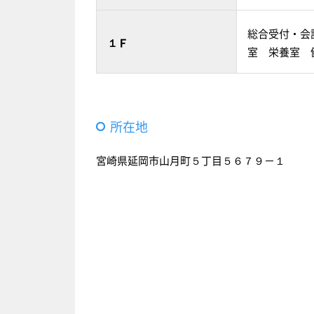
総合受付・会
１Ｆ
室 栄養室 
所在地
宮崎県延岡市山月町５丁目５６７９－１