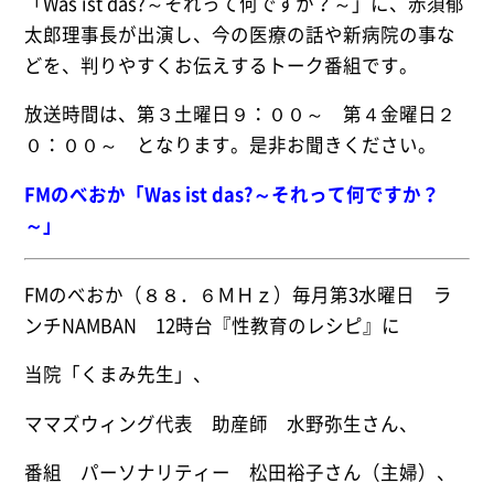
「Was ist das?～それって何ですか？～」に、赤須郁
太郎理事長が出演し、今の医療の話や新病院の事な
どを、判りやすくお伝えするトーク番組です。
放送時間は、第３土曜日９：００～ 第４金曜日２
０：００～ となります。是非お聞きください。
FMのべおか「Was ist das?～それって何ですか？
～」
FMのべおか（８８．６ＭＨｚ）毎月第3水曜日 ラ
ンチNAMBAN 12時台『性教育のレシピ』に
当院「くまみ先生」、
ママズウィング代表 助産師 水野弥生さん、
番組 パーソナリティー 松田裕子さん（主婦）、