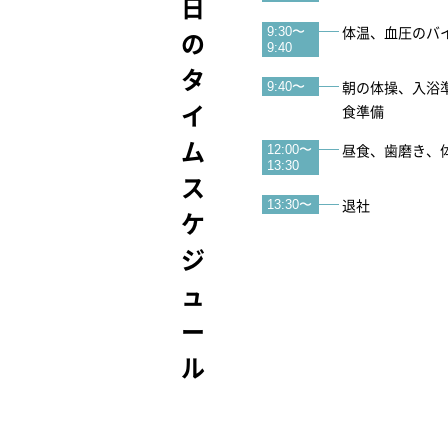
１日のタイムスケジュール
体温、血圧のバ
9:30〜
9:40
朝の体操、入浴
9:40〜
食準備
昼食、歯磨き、
12:00〜
13:30
退社
13:30〜