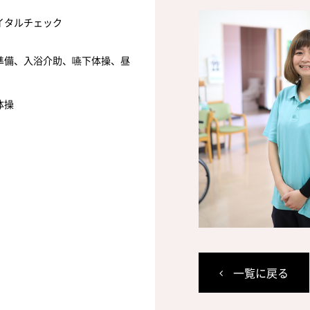
イタルチェック
準備、入浴介助、嚥下体操、昼
体操
一覧に戻る