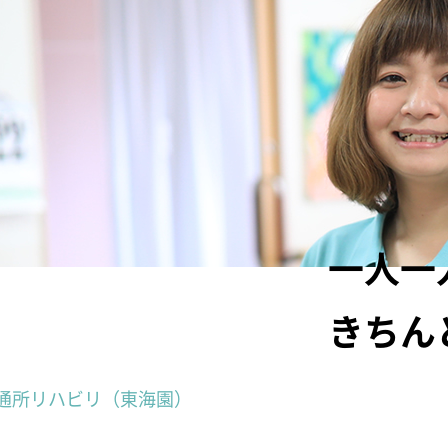
一人一
きちん
通所リハビリ（東海園）